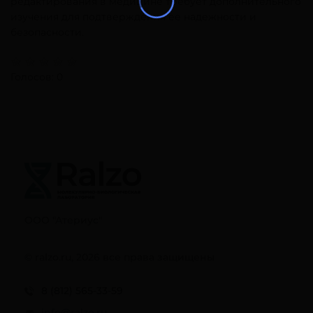
редактирования в медицине требует дополнительного
изучения для подтверждения ее надежности и
безопасности.
Голосов: 0
ООО "Атериус"
© ralzo.ru, 2026 все права защищены
8 (812) 565-33-59
info@ralzo.ru