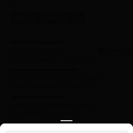
ДНК-тесты на родство
ДНК-тест на материнство
Privacy notice
ДНК-тест на родство по Y-хромосоме
Этническое происхождение
ДНК-тест на этническое происхождение в
ДНК-тест на родство по Y-хромосоме
Другие важные тесты
ДНК-тесты на установление родства
Дедушка/бабушка — внук/внучка
Полезная информация
О компании