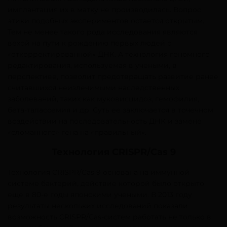
имплантация их в матку не производилась. Вопрос
этики подобных экспериментов остается открытым.
Тем не менее такого рода исследования являются
вехой на пути к рождению первых людей с
«откорректированной» ДНК. А технология геномного
редактирования, используемая в учеными, в
перспективе, позволит предотвращать развитие ранее
считавшихся неизлечимыми наследственных
заболеваний, таких как муковисцидоз, гемофилия,
бета-талассемия и др. Суть ее заключается в точечном
воздействии на последовательность ДНК и замене
«сломанного» гена на «правильный».
Технология CRISPR/Cas 9
Технология CRISPR/Cas 9 основана на иммунной
системе бактерий, действие которой было открыто
еще в 80-е годы японскими учеными. В 2013 году
результаты нескольких исследований показали
возможность CRISPR/Cas-систем работать не только в