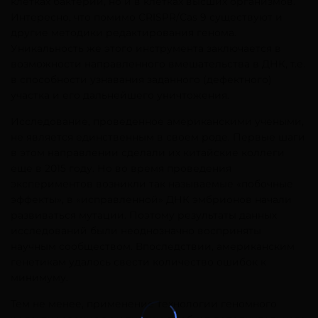
клетках бактерий, но и в клетках высших организмов.
Интересно, что помимо CRISPR/Cas 9 существуют и
другие методики редактирования генома.
Уникальность же этого инструмента заключается в
возможности направленного вмешательства в ДНК, т.е.
в способности узнавания заданного (дефектного)
участка и его дальнейшего уничтожения.
Исследование, проведенное американскими учеными,
не является единственным в своем роде. Первые шаги
в этом направлении сделали их китайские коллеги
еще в 2015 году. Но во время проведения
экспериментов возникли так называемые «побочные
эффекты», в «исправленной» ДНК эмбрионов начали
развиваться мутации. Поэтому результаты данных
исследований были неоднозначно восприняты
научным сообществом. Впоследствии, американским
генетикам удалось свести количество ошибок к
минимуму.
Тем не менее, применение технологии геномного