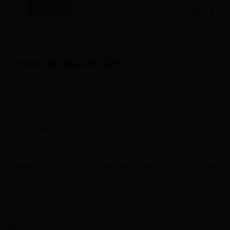
Cвязаться с нами
Главная
Список статей
Секвенирование ДНК
Секвенирование ДНК
По сообщению MIT Technology Review ученым из США
удалось отредактировать геном человеческого
эмбриона. Исследования проводились в Университете
Здоровья и Науки Портленда, штат Орегон. В ходе
экспериментов в ДНК одноклеточных человеческих
эмбрионов с помощью технологии CRISPR/Cas 9
(Clustered Regularly Interspaced Short Palindromic
Repeats) вносились целенаправленные изменения для
исправления дефектных генов, вызывающих
наследственные заболевания.
За развитием «улучшенных» эмбрионов
исследовательская группа во главе с Шухратом
Миталиповым наблюдала лишь несколько дней,