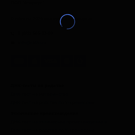
ООО "Атериус"
© ralzo.ru, 2026 все права защищены
8 (812) 565-33-59
info@ralzo.ru
ДНК-тесты на родство
ДНК-тест на материнство
ДНК-тест на родство по Y-хромосоме
Этническое происхождение
ДНК-тест на этническое происхождение в
ДНК-тест на родство по Y-хромосоме