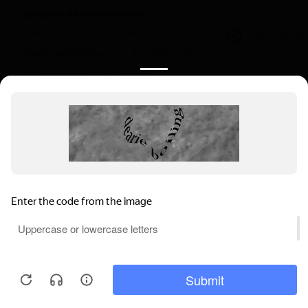
Другие важные тесты
ДНК-тесты на установление родства
Privacy notice
Дедушка/бабушка — внук/внучка
Полезная информация
О компании
Цены
Вопрос-ответ (FAQ)
Контакты
Инструкции
Ваш регион:
Санкт-Петербург
Выбрать регион
г. Санкт-Петербург, 7-я Красноармейская
Мы используем файлы cookie, чтобы
улица, 25
обеспечивать правильную работу нашего
Пн-Вс: 9.00-22.00