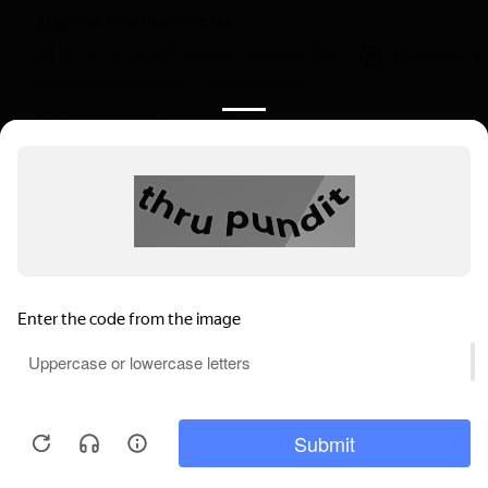
Другие важные тесты
ДНК-тесты на установление родства
Privacy notice
Дедушка/бабушка — внук/внучка
Полезная информация
О компании
Цены
Вопрос-ответ (FAQ)
Контакты
Инструкции
Ваш регион:
Санкт-Петербург
Выбрать регион
г. Санкт-Петербург, 7-я Красноармейская
Мы используем файлы cookie, чтобы
улица, 25
обеспечивать правильную работу нашего
Пн-Вс: 9.00-22.00