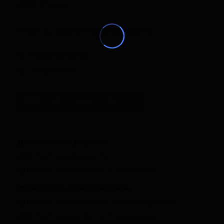
ООО "Атериус"
© ralzo.ru, 2026 все права защищены
8 (812) 565-33-59
info@ralzo.ru
ДНК-тесты на родство
ДНК-тест на материнство
ДНК-тест на родство по Y-хромосоме
Этническое происхождение
ДНК-тест на этническое происхождение в
ДНК-тест на родство по Y-хромосоме