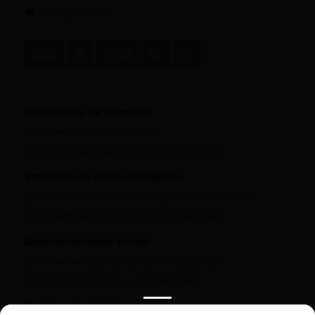
info@ralzo.ru
ДНК-тесты на родство
ДНК-тест на материнство
ДНК-тест на родство по Y-хромосоме
Этническое происхождение
ДНК-тест на этническое происхождение в
ДНК-тест на родство по Y-хромосоме
Другие важные тесты
ДНК-тесты на установление родства
Дедушка/бабушка — внук/внучка
Полезная информация