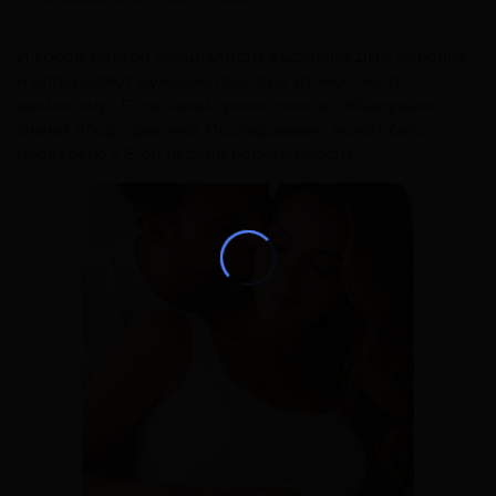
И крови матери специалисты выделяют ДНК ребенка
и определяют мужскую половую хромосому (Y-
хромосому). Если такой хромосомы не обнаружено,
значит плод – девочка. Исследование может быть
проведено с 8-ой недели беременности.