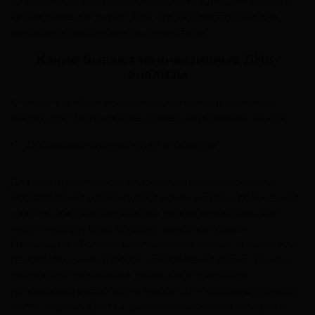
ой недели беременности концентрация ДНК плода в
крови мамы достигает 10%, что уже достаточно для
некоторых дородовых исследований.
Какие бывают неинвазивные ДНК-
анализы
Список подобных генетических тестов достаточно
широк, рассмотрим лишь самые популярные из них:
Дородовое определение отцовства
Для этого, достаточно сложного и технологичного
исследования используется кровь матери, полученная
из вены. Уже на 7-ой недели можно проводить этот
тест. У матери берется 20мл венозной крови.
Процедура обычная, как при сдаче крови на сахар или
гемоглобин и не требует направления врача. Также у
мамы берется ротовой мазок. От отца можно
использовать абсолютно любой ДНК образец (волосы,
ногти, окурки, бритва, ушная сера, сперма и т.д.), что