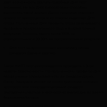
дает возможность сделать подобный ДНК тест
анонимно. Не все ДНК лаборатории способны
выполнять такой анализ. Далее генетики отделяют
плазму от эритроцитов и из плазмы выделяют ДНК
плода. Полученный ДНК профиль плода сравнивают с
профилем предполагаемого отца и выдают точный
результат. Точность такого теста 100% на
отрицательный и 99,99% на положительный результат.
ДНК тест на хромосомные аномалии у плода
(синдром Дауна и другие)
Такой НИПТ тест рекомендуется проводить с 9-ой
недели беременности. По полученному профилю ДНК
плода ученые определяют есть ли синдром Дауна,
Патау, Эдвардса, имеют ли место трисомии половых
хромосом или микроделеционный синдром
(выпадения участков в хромосоме).анализ днк во время
беременности срок
Определение пола плода