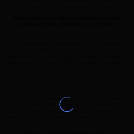
процесс, позволяя быстрее получить результат.
Расшифровка генетического кода в
лаборатории ДНК тестов «Ралзо»
Наша лаборатория оборудована всем необходимым
сертифицированным оборудованием. Мы используем
приборы «Applied Biosystems», что позволяет
значительно ускорить обработку образцов. Поэтому,
обращаясь к нам, вы можете быть уверены: результат
будет готов максимум через 3-5 дней.
В нашей команде работают лучшие специалисты,
которые умеют обращаться с высокотехнологичным
оборудованием. Для максимальной точности мы
разделяем экспертов на две независимые группы,
которые проводят расшифровку. Все данные
фиксируются в специальных отчетах.