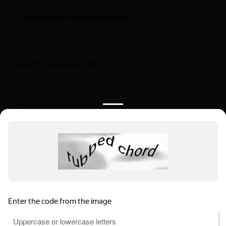
Этническое происхождение
ДНК-тест на этническое происхождение в
ДНК-тест на родство по Y-хромосоме
Другие важные тесты
ДНК-тесты на установление родства
Дедушка/бабушка — внук/внучка
Полезная информация
О компании
Цены
Вопрос-ответ (FAQ)
Контакты
Инструкции
Ваш регион:
Санкт-Петербург
Выбрать регион