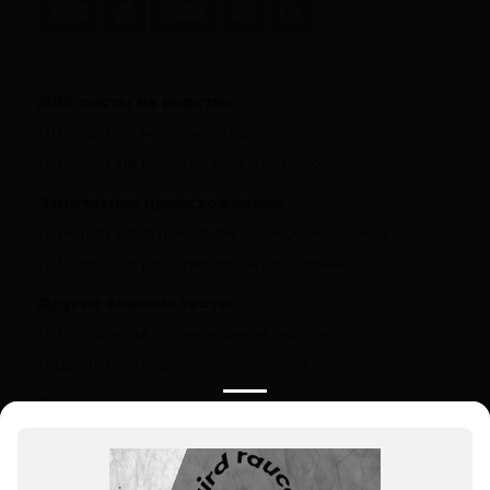
ДНК-тесты на родство
ДНК-тест на материнство
ДНК-тест на родство по Y-хромосоме
Этническое происхождение
ДНК-тест на этническое происхождение в
ДНК-тест на родство по Y-хромосоме
Другие важные тесты
ДНК-тесты на установление родства
Дедушка/бабушка — внук/внучка
Полезная информация
О компании
Цены