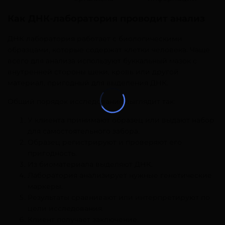
Как ДНК-лаборатория проводит анализ
ДНК лаборатория работает с биологическими
образцами, которые содержат клетки человека. Чаще
всего для анализа используют буккальный мазок с
внутренней стороны щеки, кровь или другой
материал, пригодный для выделения ДНК.
Общий порядок исследования выглядит так:
У клиента принимают образец или выдают набор
для самостоятельного забора.
Образец регистрируют и проверяют его
пригодность.
Из биоматериала выделяют ДНК.
Лаборатория анализирует нужные генетические
маркеры.
Результаты сравнивают или интерпретируют по
цели исследования.
Клиент получает заключение.