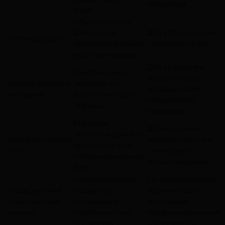
отцовства
отца
Общие участки
ДНК между
Для установления
Тест на родство
предполагаемыми
семейной связи
родственниками
Для сравнения
Генетический
неизвестного
Идентификация
профиль из
образца с ДНК
человека
биологического
конкретного
образца
человека
Маркеры
Для изучения
происхождения, Y-
Генеалогический
родовых линий и
хромосому или
тест
этнического
митохондриальную
происхождения
ДНК
Наследственные
По рекомендации
Медицинский
варианты,
врача или для
генетический
связанные с
получения
анализ
особенностями
профилактической
организма
информации