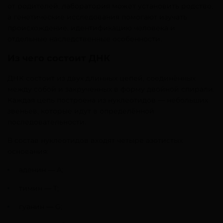
от родителей, лаборатория может установить родство,
а генетические исследования помогают изучать
происхождение, идентификацию человека и
отдельные наследственные особенности.
Из чего состоит ДНК
ДНК состоит из двух длинных цепей, соединённых
между собой и закрученных в форму двойной спирали.
Каждая цепь построена из нуклеотидов — небольших
звеньев, которые идут в определённой
последовательности.
В состав нуклеотидов входят четыре азотистых
основания:
аденин — A;
тимин — T;
гуанин — G;