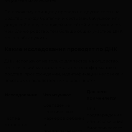
отцовство исключается.
По похожему принципу проводят и другие тесты на
родство: между братьями и сёстрами, бабушкой или
дедушкой и внуком, дядей или тётей и племянником.
Чем ближе родство, тем больше общих участков ДНК
можно обнаружить.
Какие исследования проводят по ДНК
ДНК используют не только для тестов на отцовство.
Генетический материал может дать информацию о
родстве, происхождении, идентификации человека и
некоторых наследственных особенностях.
Для чего
Исследование
Что изучают
применяется
Совпадение
Для
генетических
подтверждения
Тест на
маркеров ребёнка
или исключения
отцовство
и
биологического
предполагаемого