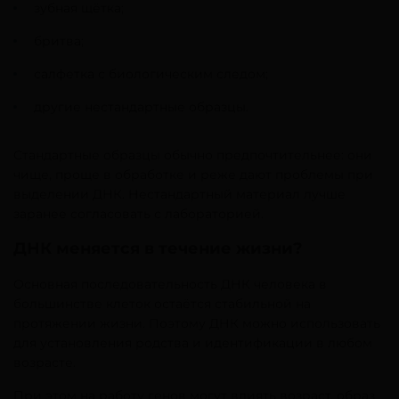
зубная щётка;
бритва;
салфетка с биологическим следом;
другие нестандартные образцы.
Стандартные образцы обычно предпочтительнее: они
чище, проще в обработке и реже дают проблемы при
выделении ДНК. Нестандартный материал лучше
заранее согласовать с лабораторией.
ДНК меняется в течение жизни?
Основная последовательность ДНК человека в
большинстве клеток остаётся стабильной на
протяжении жизни. Поэтому ДНК можно использовать
для установления родства и идентификации в любом
возрасте.
При этом на работу генов могут влиять возраст, образ